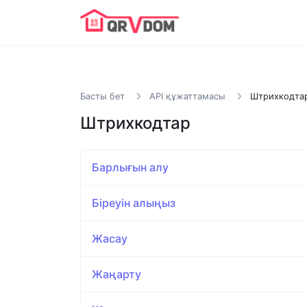
Басты бет
API құжаттамасы
Штрихкодта
Штрихкодтар
Барлығын алу
Біреуін алыңыз
Жасау
Жаңарту